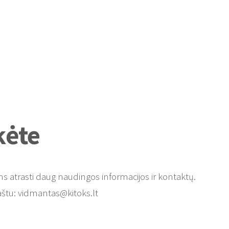
kėte
s atrasti daug naudingos informacijos ir kontaktų.
aštu:
vidmantas@kitoks.lt